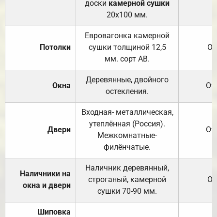
доски
камерной сушки
20х100 мм.
Евровагонка камерной
Потолки
сушки толщиной 12,5
От
мм. сорт АВ.
Деревянные, двойного
Окна
От
остекления.
Входная- металлическая,
утеплённая (Россия).
Двери
От
Межкомнатные-
филёнчатые.
Наличник деревянный,
Наличники на
строганый, камерной
От
окна и двери
сушки 70-90 мм.
Шиповка