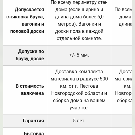
По всему периметру стен
Допускается
дома (если ширина и
По всему
стыковка бруса,
длина дома более 6,0
дома (
вагонки и
метров). Вагонки и
длина 
половой доски
доски пола в каждой
отдельной комнате.
Допуски по
+/- 5 мм.
брусу, доске
Доставка комплекта
Достав
материала в радиусе 500
материал
В стоимость
км. от г. Пестова
км. 
включена
Новгородской области и
Новгоро
сборка дома на вашем
сборка
участке.
Гарантия
5 лет.
Бытовка