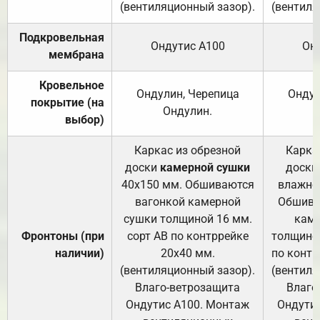
(вентиляционный зазор).
(вентиля
Подкровельная
Ондутис А100
Он
мембрана
Кровельное
Ондулин, Черепица
Ондул
покрытие (на
Ондулин.
выбор)
Каркас из обрезной
Карка
доски
камерной сушки
доски
40х150 мм. Обшиваются
влажно
вагонкой камерной
Обшива
сушки толщиной 16 мм.
каме
Фронтоны (при
сорт АВ по контррейке
толщиной
наличии)
20х40 мм.
по контр
(вентиляционный зазор).
(вентиля
Влаго-ветрозащита
Влаго
Ондутис А100. Монтаж
Ондути