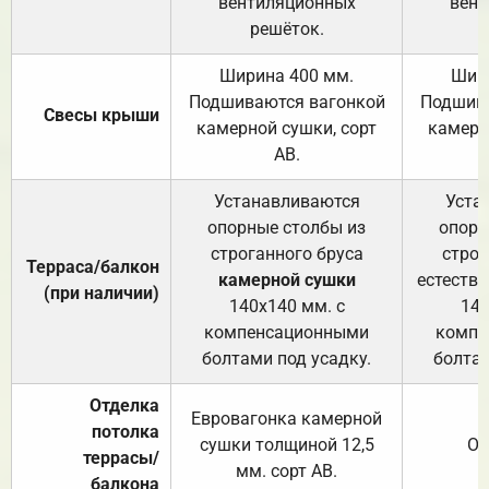
вентиляционных
вент
решёток.
Ширина 400 мм.
Шир
Подшиваются вагонкой
Подшива
Свесы крыши
камерной сушки, сорт
камерн
АВ.
Устанавливаются
Уста
опорные столбы из
опорн
строганного бруса
строг
Терраса/балкон
камерной сушки
естеств
(при наличии)
140х140 мм. с
140
компенсационными
компе
болтами под усадку.
болтам
Отделка
Евровагонка камерной
потолка
сушки толщиной 12,5
От
террасы/
мм. сорт АВ.
балкона