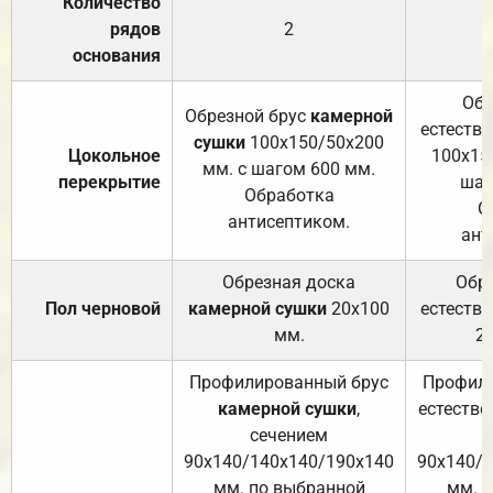
Количество
рядов
2
основания
Обр
Обрезной брус
камерной
естеств
сушки
100х150/50х200
Цокольное
100х15
мм. с шагом 600 мм.
перекрытие
шаг
Обработка
О
антисептиком.
ант
Обрезная доска
Обр
Пол черновой
камерной сушки
20х100
естеств
мм.
2
Профилированный брус
Профили
камерной сушки
,
естестве
сечением
с
90х140/140х140/190х140
90х140/
мм. по выбранной
мм. 