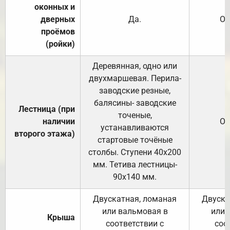
оконных и
дверных
Да.
От
проёмов
(ройки)
Деревянная, одно или
двухмаршевая. Перила-
заводские резные,
балясины- заводские
Лестница (при
точеные,
наличии
От
устанавливаются
второго этажа)
стартовые точёные
столбы. Ступени 40х200
мм. Тетива лестницы-
90х140 мм.
Двускатная, ломаная
Двуска
или вальмовая в
или 
Крыша
соответствии с
соо