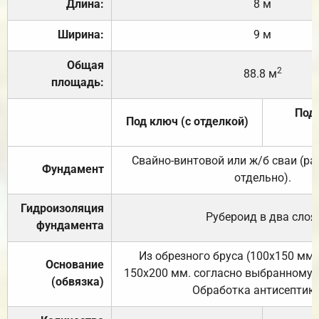
Длина:
8 м
Ширина:
9 м
Общая
2
88.8 м
площадь:
Под 
Под ключ (с отделкой)
Свайно-винтовой или ж/б сваи (р
Фундамент
отдельно).
Гидроизоляция
Рубероид в два слоя
фундамента
Из обрезного бруса (100х150 мм.
Основание
150х200 мм. согласно выбранному с
(обвязка)
Обработка антисептик