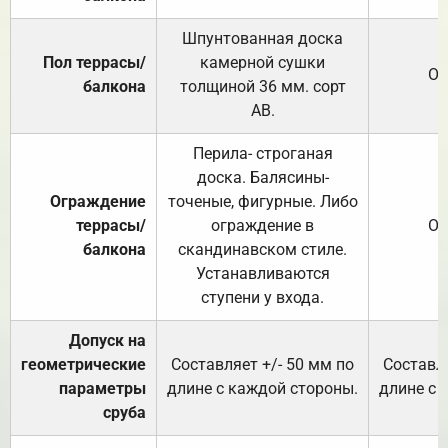
Шпунтованная доска
Пол террасы/
камерной сушки
От
балкона
толщиной 36 мм. сорт
АВ.
Перила- строганая
доска. Балясины-
Ограждение
точеные, фигурные. Либо
террасы/
ограждение в
От
балкона
скандинавском стиле.
Устанавливаются
ступени у входа.
Допуск на
геометрические
Составляет +/- 50 мм по
Составля
параметры
длине с каждой стороны.
длине с 
сруба