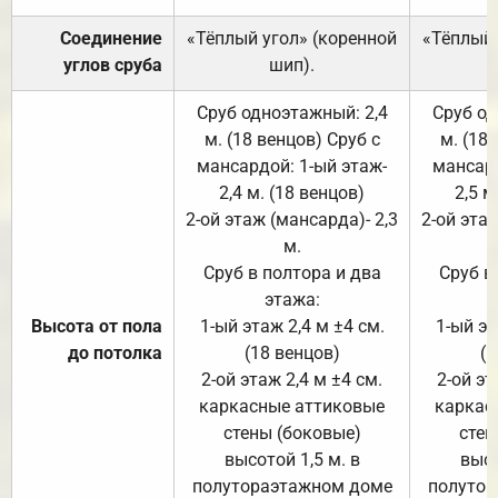
Соединение
«Тёплый угол» (коренной
«Тёплый 
углов сруба
шип).
Сруб одноэтажный: 2,4
Сруб од
м. (18 венцов) Сруб с
м. (18
мансардой: 1-ый этаж-
мансард
2,4 м. (18 венцов)
2,5 м
2-ой этаж (мансарда)- 2,3
2-ой этаж
м.
Сруб в полтора и два
Сруб в
этажа:
Высота от пола
1-ый этаж 2,4 м ±4 см.
1-ый эт
до потолка
(18 венцов)
(1
2-ой этаж 2,4 м ±4 см.
2-ой эт
каркасные аттиковые
каркас
стены (боковые)
стен
высотой 1,5 м. в
высо
полутораэтажном доме
полутор