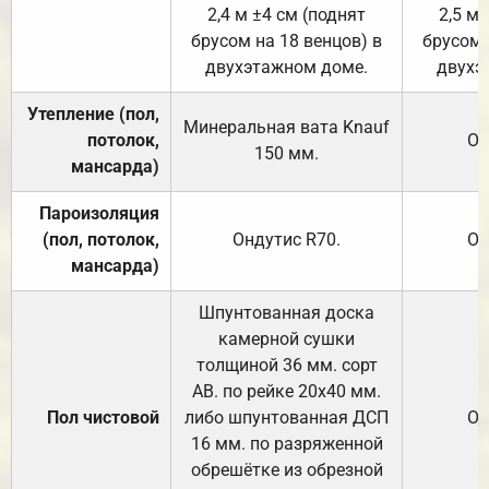
2,4 м ±4 см (поднят
2,5 м 
брусом на 18 венцов) в
брусом 
двухэтажном доме.
двухэ
Утепление (пол,
Минеральная вата
Knauf
потолок,
От
150
мм.
мансарда)
Пароизоляция
(пол, потолок,
Ондутис
R70
.
От
мансарда)
Шпунтованная доска
камерной сушки
толщиной 36 мм. сорт
АВ. по рейке 20х40 мм.
Пол чистовой
либо шпунтованная ДСП
От
16 мм. по разряженной
обрешётке из обрезной