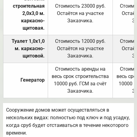
строительная
Стоимость 23000 руб.
Стоимо
2,0х3,0 м.
Остаётся на участке
Остаёт
каркасно-
Заказчика.
З
щитовая.
Туалет 1,0х1,0
Стоимость 12000 руб.
Стоимо
м. каркасно-
Остаётся на участке
Остаёт
щитовой.
Заказчика.
З
Стоимость аренды на
Стоимо
весь срок строительства
весь сро
Генератор
10000 руб. ГСМ за счёт
10000 р
Заказчика.
З
Сооружение домов может осуществляться в
нескольких видах: полностью под ключ и под усадку,
когда сруб будет отстаиваться в течение некоторого
времени.