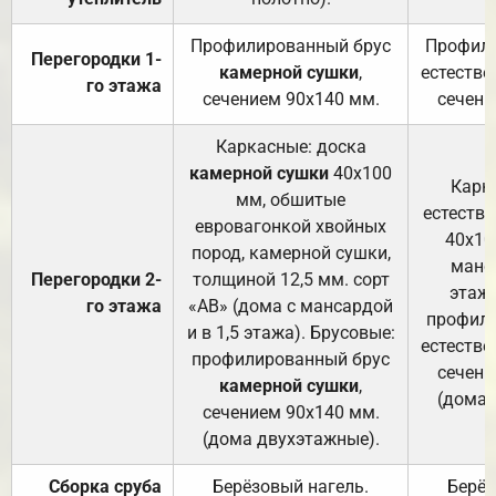
Профилированный брус
Профили
Перегородки 1-
камерной сушки
,
естестве
го этажа
сечением 90х140 мм.
сечени
Каркасные: доска
камерной сушки
40х100
Карк
мм, обшитые
естеств
евровагонкой хвойных
40х10
пород, камерной сушки,
манса
Перегородки 2-
толщиной 12,5 мм. сорт
этажа
го этажа
«АВ» (дома с мансардой
профили
и в 1,5 этажа). Брусовые:
естестве
профилированный брус
сечени
камерной сушки
,
(дома 
сечением 90х140 мм.
(дома двухэтажные).
Сборка сруба
Берёзовый нагель.
Берёз