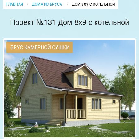
ГЛАВНАЯ
ДОМА ИЗ БРУСА
CURRENT:
ДОМ 8Х9 С КОТЕЛЬНОЙ
Проект №131 Дом 8х9 с котельной
БРУС КАМЕРНОЙ СУШКИ