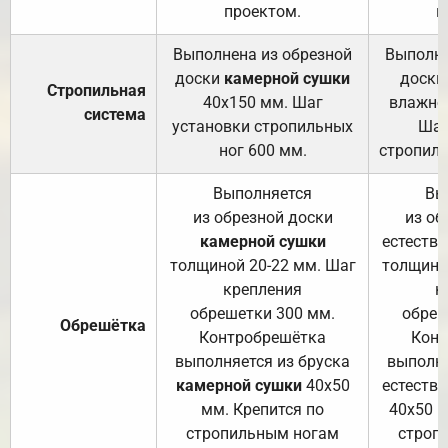
проектом.
п
Выполнена из обрезной
Выполне
доски
камерной сушки
доски
Стропильная
40х150 мм. Шаг
влажно
система
установки стропильных
Шаг
ног 600 мм.
стропиль
Выполняется
Вы
из обрезной доски
из об
камерной сушки
естеств
толщиной 20-22 мм. Шаг
толщино
крепления
к
обрешетки 300 мм.
обреш
Обрешётка
Контробрешётка
Конт
выполняется из бруска
выполня
камерной сушки
40х50
естеств
мм. Крепится по
40х50 м
стропильным ногам
строп