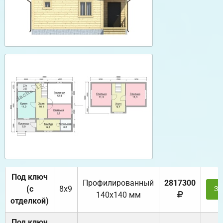
Под ключ
Профилированный
2817300
(с
8х9
За
140х140 мм
отделкой)
Под ключ