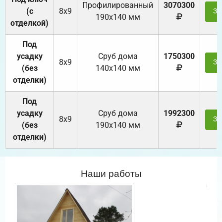
Профилированный
3070300
(с
8х9
За
190х140 мм
отделкой)
Под
усадку
Cруб дома
1750300
8х9
За
(без
140х140 мм
отделки)
Под
усадку
Cруб дома
1992300
8х9
За
(без
190х140 мм
отделки)
Наши работы