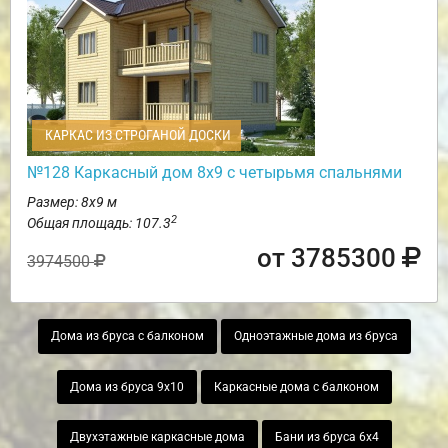
КАРКАС ИЗ СТРОГАНОЙ ДОСКИ
№128 Каркасный дом 8х9 с четырьмя спальнями
Размер: 8х9 м
2
Общая площадь: 107.3
от 3785300
3974500
Дома из бруса с балконом
Одноэтажные дома из бруса
Дома из бруса 9х10
Каркасные дома с балконом
Двухэтажные каркасные дома
Бани из бруса 6х4