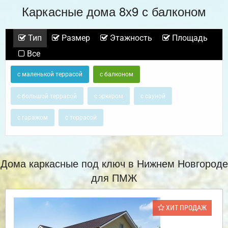
Каркасные дома 8х9 с балконом
Тип
Размер
Этажность
Площадь
Все
с маленькой террасой
с балконом
с большой террасой
с эркером
с сауной
с гаражом
с террасой
Дома каркасные под ключ в Нижнем Новгороде
для ПМЖ
ХИТ ПРОДАЖ