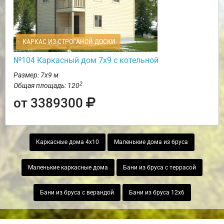
КАРКАС ИЗ СТРОГАНОЙ ДОСКИ
№104 Каркасный дом 7х9 с котельной
Размер: 7х9 м
2
Общая площадь: 120
от 3389300
Каркасные дома 4х10
Маленькие дома из бруса
Маленькие каркасные дома
Бани из бруса с террасой
Бани из бруса с верандой
Бани из бруса 12х6