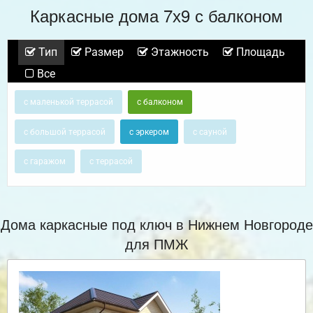
Каркасные дома 7х9 с балконом
Тип
Размер
Этажность
Площадь
Все
с маленькой террасой
с балконом
с большой террасой
с эркером
с сауной
с гаражом
с террасой
Дома каркасные под ключ в Нижнем Новгороде
для ПМЖ