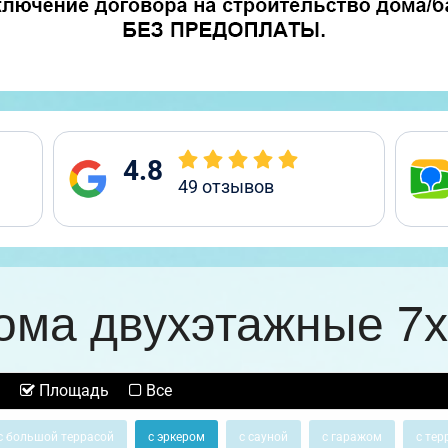
4.8
49
отзывов
ома двухэтажные 7х
Площадь
Все
с большой террасой
с эркером
с сауной
с гаражом
с тер