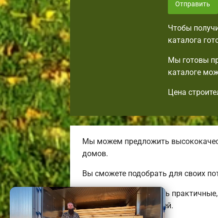
Отправить
Чтобы получи
каталога гот
Мы готовы пр
каталоге мож
Цена строите
Мы можем предложить высококачест
домов.
Вы сможете подобрать для своих по
Мы готовы предложить практичные, 
трехэтажных коттеджей.