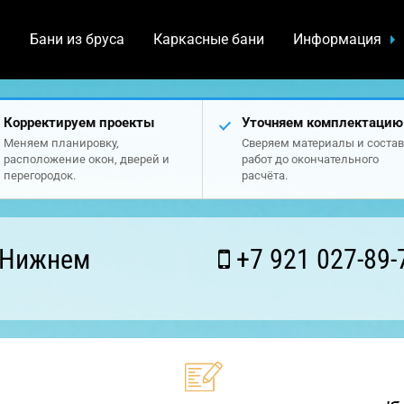
а
Бани из бруса
Каркасные бани
Информация
Корректируем проекты
Уточняем комплектацию
Меняем планировку,
Сверяем материалы и состав
расположение окон, дверей и
работ до окончательного
перегородок.
расчёта.
 Нижнем
+7 921 027-89-