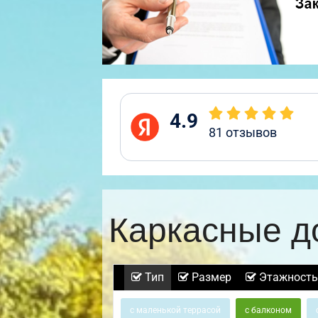
4.9
81
отзывов
Каркасные д
Тип
Размер
Этажность
с маленькой террасой
с балконом