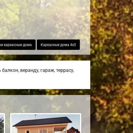
е каркасные дома
Каркасные дома 4х5
алкон, веранду, гараж, террасу,