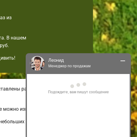
аз из
та. В нашем
руб.
дивить!
Леонид
Менеджер по продажам
Здравствуйте! Я могу 
ставлены разнообразные виды
проконсультировать Вас по нашим 
акциям и проектам.
Только что
е можно изменить на свой вкус.
небольших и недорогих до огромных