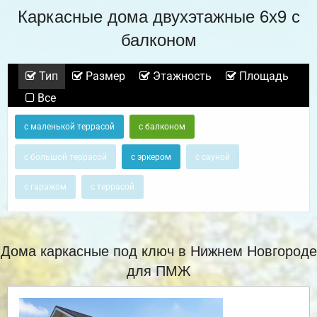
Каркасные дома двухэтажные 6х9 с
балконом
Тип
Размер
Этажность
Площадь
Все
с маленькой террасой
с балконом
с большой террасой
с эркером
с сауной
с гаражом
с террасой
Дома каркасные под ключ в Нижнем Новгороде
для ПМЖ