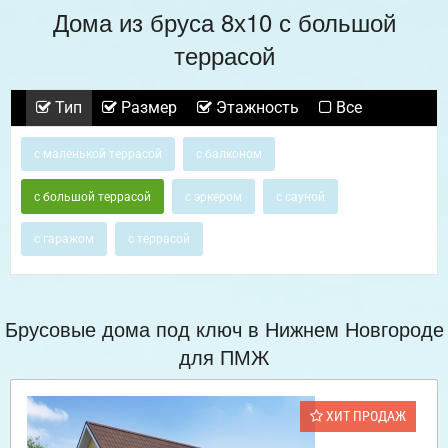
Дома из бруса 8х10 с большой
террасой
Тип
Размер
Этажность
Все
с маленькой террасой
с балконом
с большой террасой
с эркером
с сауной
с гаражом
с террасой
Брусовые дома под ключ в Нижнем Новгороде
для ПМЖ
ХИТ ПРОДАЖ