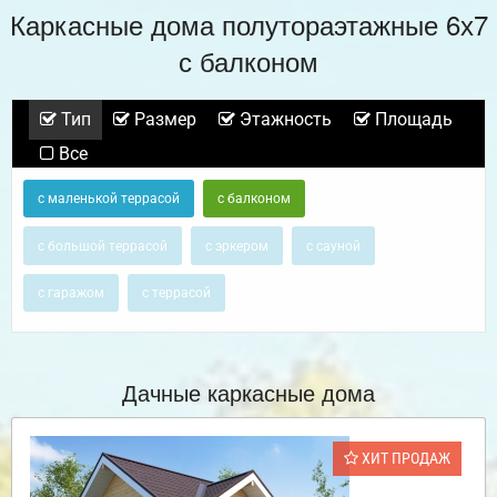
Каркасные дома полутораэтажные 6х7
с балконом
Тип
Размер
Этажность
Площадь
Все
с маленькой террасой
с балконом
с большой террасой
с эркером
с сауной
с гаражом
с террасой
Дачные каркасные дома
ХИТ ПРОДАЖ