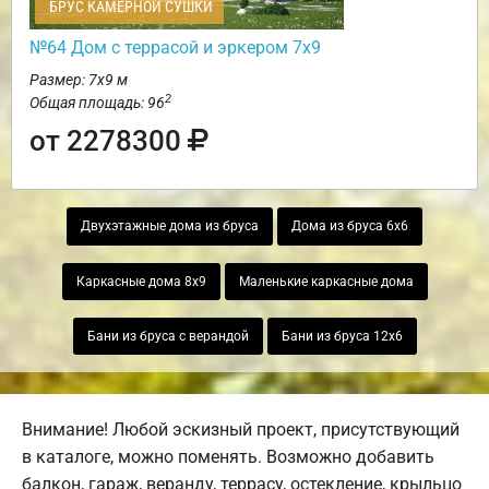
БРУС КАМЕРНОЙ СУШКИ
№64 Дом с террасой и эркером 7х9
Размер: 7х9 м
2
Общая площадь: 96
от 2278300
Двухэтажные дома из бруса
Дома из бруса 6х6
Каркасные дома 8х9
Маленькие каркасные дома
Бани из бруса с верандой
Бани из бруса 12х6
Внимание! Любой эскизный проект, присутствующий
в каталоге, можно поменять. Возможно добавить
балкон, гараж, веранду, террасу, остекление, крыльцо