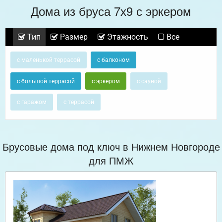
Дома из бруса 7х9 с эркером
Тип
Размер
Этажность
Все
с маленькой террасой
с балконом
с большой террасой
с эркером
с сауной
с гаражом
с террасой
Брусовые дома под ключ в Нижнем Новгороде
для ПМЖ