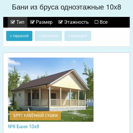
Бани из бруса одноэтажные 10х8
Тип
Размер
Этажность
Все
с террасой
с балконом
с верандой
БРУС КАМЕРНОЙ СУШКИ
№8 Баня 10х8