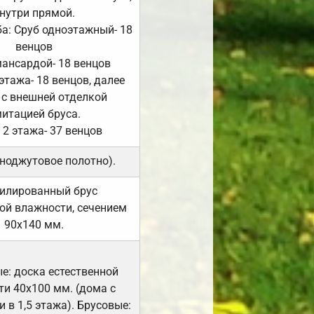
нутри прямой.
а: Сруб одноэтажный- 18
венцов
мансардой- 18 венцов
 этажа- 18 венцов, далее
 с внешней отделкой
итацией бруса.
 2 этажа- 37 венцов
ноджутовое полотно).
илированный брус
ой влажности, сечением
90х140 мм.
е: доска естественной
и 40х100 мм. (дома с
 в 1,5 этажа). Брусовые: