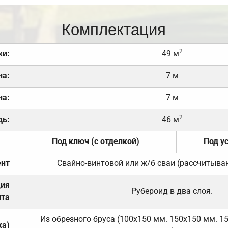
Комплектация
2
ки:
49 м
на:
7 м
на:
7 м
2
дь:
46 м
Под ключ (с отделкой)
Под у
нт
Свайно-винтовой или ж/б сваи (рассчитыва
ция
Рубероид в два слоя.
та
Из обрезного бруса (100х150 мм. 150х150 мм. 1
ка)