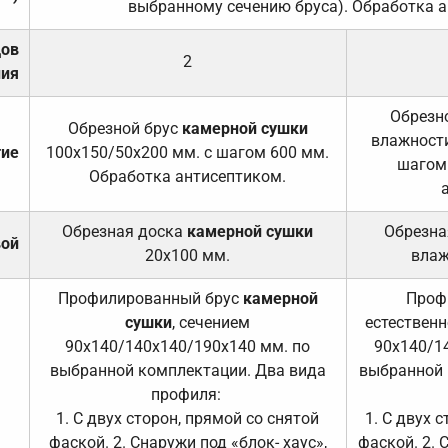
выбранному сечению бруса). Обработка а
дов
2
ния
Обрезно
Обрезной брус
камерной сушки
влажности
тие
100х150/50х200 мм. с шагом 600 мм.
шагом
Обработка антисептиком.
Обрезная доска
камерной сушки
Обрезна
вой
20х100 мм.
влаж
Профилированный брус
камерной
Проф
сушки
, сечением
естественн
90х140/140х140/190х140 мм. по
90х140/1
выбранной комплектации. Два вида
выбранной 
профиля:
1. С двух сторон, прямой со снятой
1. С двух 
фаской. 2. Снаружи под «блок- хаус»,
фаской. 2. 