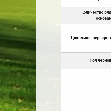
Количество ря
основа
Цокольное перекры
Пол черно