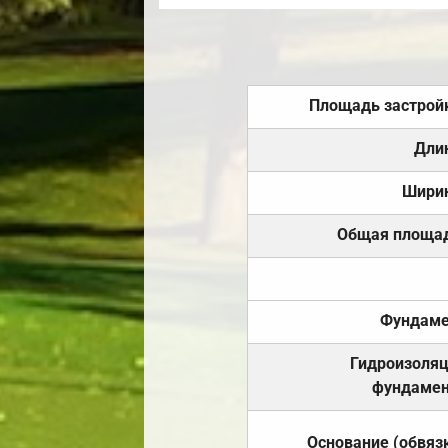
Площадь застрой
Дли
Шири
Общая площа
Фундаме
Гидроизоля
фундамен
Основание (обвяз