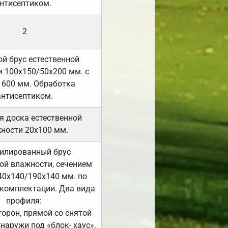
нтисептиком.
2
й брус естественной
 100х150/50х200 мм. с
 600 мм. Обработка
антисептиком.
я доска естественной
ности 20х100 мм.
илированный брус
ой влажности, сечением
40х140/190х140 мм. по
комплектации. Два вида
профиля:
сторон, прямой со снятой
Снаружи под «блок- хаус»,