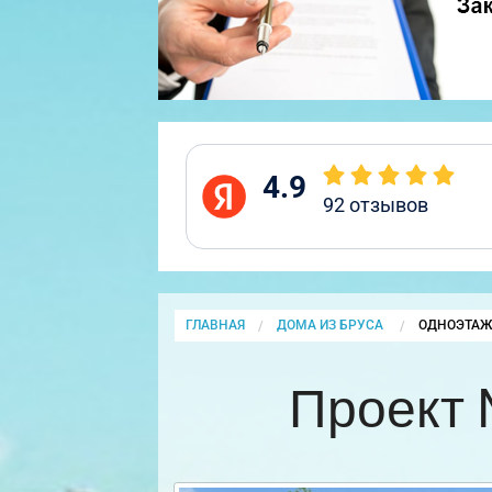
4.9
92
отзывов
ГЛАВНАЯ
ДОМА ИЗ БРУСА
CURRENT:
ОДНОЭТАЖ
Проект 