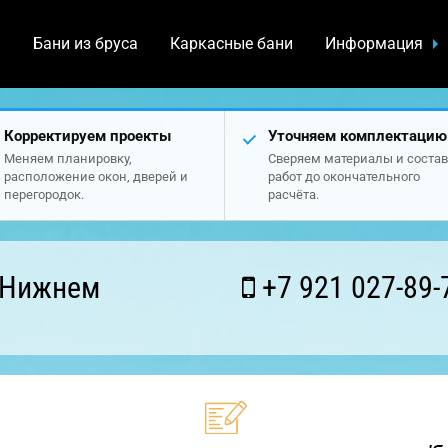
а
Бани из бруса
Каркасные бани
Информация
Корректируем проекты
Уточняем комплектацию
Меняем планировку,
Сверяем материалы и состав
расположение окон, дверей и
работ до окончательного
перегородок.
расчёта.
 Нижнем
+7 921 027-89-