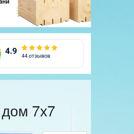
4.9
44
отзывов
 дом 7х7