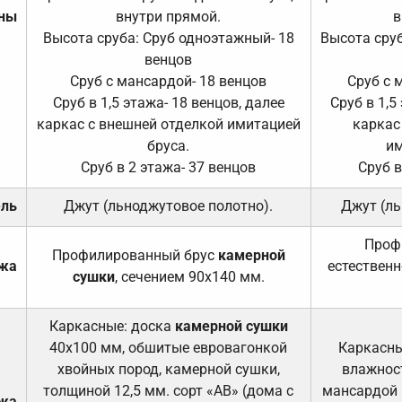
ены
внутри прямой.
в
Высота сруба: Сруб одноэтажный- 18
Высота сруб
венцов
Сруб с мансардой- 18 венцов
Сруб с 
Сруб в 1,5 этажа- 18 венцов, далее
Сруб в 1,5
каркас с внешней отделкой имитацией
каркас
бруса.
им
Сруб в 2 этажа- 37 венцов
Сруб в
ель
Джут (льноджутовое полотно).
Джут (ль
Проф
Профилированный брус
камерной
ажа
естественн
сушки
, сечением 90х140 мм.
Каркасные: доска
камерной сушки
40х100 мм, обшитые евровагонкой
Каркасны
хвойных пород, камерной сушки,
влажност
толщиной 12,5 мм. сорт «АВ» (дома с
мансардой и
ажа