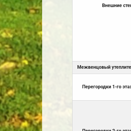
Внешние ст
Межвенцовый утеплит
Перегородки 1-го эт
Перегородки 2-го эт