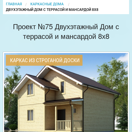
ГЛАВНАЯ
КАРКАСНЫЕ ДОМА
CURRENT:
ДВУХЭТАЖНЫЙ ДОМ С ТЕРРАСОЙ И МАНСАРДОЙ 8Х8
Проект №75 Двухэтажный Дом с
террасой и мансардой 8х8
КАРКАС ИЗ СТРОГАНОЙ ДОСКИ