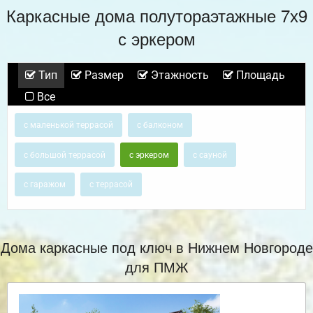
Каркасные дома полутораэтажные 7х9
с эркером
Тип
Размер
Этажность
Площадь
Все
с маленькой террасой
с балконом
с большой террасой
с эркером
с сауной
с гаражом
с террасой
Дома каркасные под ключ в Нижнем Новгороде
для ПМЖ